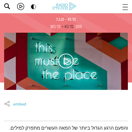
בני בא – 7.3.22
מתוך:
בני בא
בני בשן
embed
תמצית הפודקאסט
והפעם הרגע הגדול ביותר של המאה העשרים מתפרק למילים.