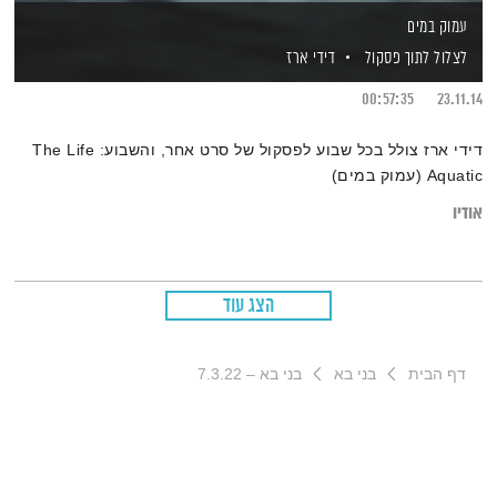
עמוק במים
לצלול לתוך פסקול
דידי ארז
00:57:35
23.11.14
דידי ארז צולל בכל שבוע לפסקול של סרט אחר, והשבוע: The Life
Aquatic (עמוק במים)
אודיו
הצג עוד
דף הבית
בני בא
בני בא – 7.3.22