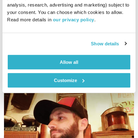
אחת ששומעת
אליענה בן דוד
analysis, research, advertising and marketing) subject to 
01:58:59
03.09.20
your consent. You can choose which cookies to allow. 
Read more details in 
our privacy policy
.
שעתיים של תרפיה במוזיקה בין עולמות, מצבים ומקצבים, עם המון
מוזיקה חדשה, וכזו שאינה, אבל בכל זאת חדשה. בין יבשות,
עולמות, סגנונות ומקצבים – גרוב עולמי עם אליענה בן-דוד,
Show details
מהאולפן הביתי בברלין.
אודיו
רוצים את רשימות השידור המלאות? מוזמנים לבקר בבלוג של אחת
ששומעת.
Allow all
Customize