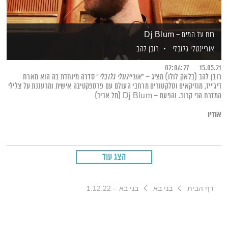
רוח על המים – Dj Blum
אוריינטלי גלובלי
רובן להב
02:06:27
15.05.21
רובן להב (בלאק לולו) מציג – "
אוריינטלי גלובלי
" סדרה מיוחדת בה הוא מארח
דיג'ייז, מוזיקאים וסלקטורים מרחבי העולם עם פרספקטיבה אישית ומרעננת על צלילי
המזרח הכי קרוב. והפעם – Dj Blum (תל אביב)
אודיו
הצג עוד
דף הבית
בני בא
בני בא – 1.12.22