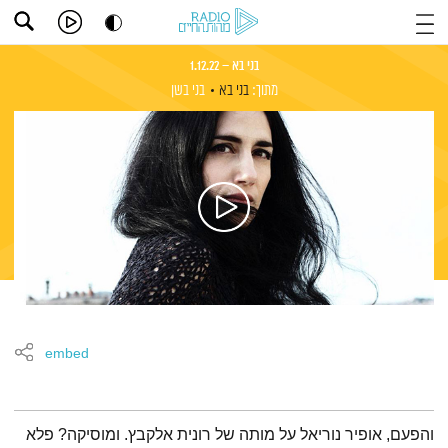
בני בא – 1.12.22
מתוך:
בני בא
בני בשן
embed
תמצית הפודקאסט
והפעם, אופיר נוריאל על מותה של רונית אלקבץ. ומוסיקה? פלא