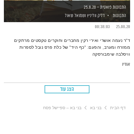
התבוננות פואטית – 25.8.20
התבוננות
דליק ווליניץ
ושמואל שאול
00:38:03
25.08.20
ד"ר נעמה אושרי ואירי רקין מחברים וחוקרים טקסטים מרתקים
ממזרח ומערב, והפעם: "כף היד" של כלת פרס נובל לספרות
וויסלבה שימבורסקה
אודיו
הצג עוד
דף הבית
בני בא
בני בא – ספיישל פסח