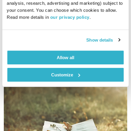
analysis, research, advertising and marketing) subject to 
00:58:55
07.02.18
your consent. You can choose which cookies to allow. 
Read more details in 
our privacy policy
.
מה בין פרשת השבוע, "לך לך", ליום השואה הבינ"ל, לירח ובכלל,
לימינו אנו?
אודיו
Show details
Allow all
Customize