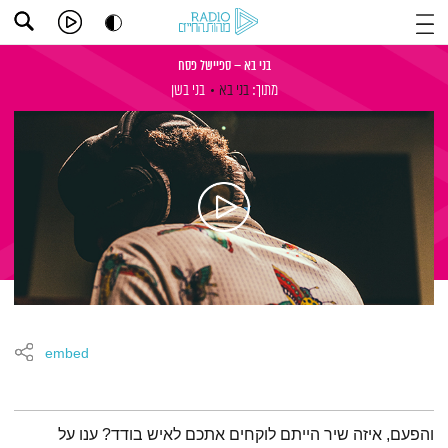
בני בא – ספיישל פסח
מתוך:
בני בא
בני בשן
embed
תמצית הפודקאסט
והפעם, איזה שיר הייתם לוקחים אתכם לאיש בודד? ענו על