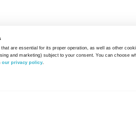
s
hat are essential for its proper operation, as well as other cooki
ising and marketing) subject to your consent. You can choose wh
 
our privacy policy
.
רדיו מהות החיים משדר ב:
ערוץ 87
YES
סלקום
TV
TUNE IN