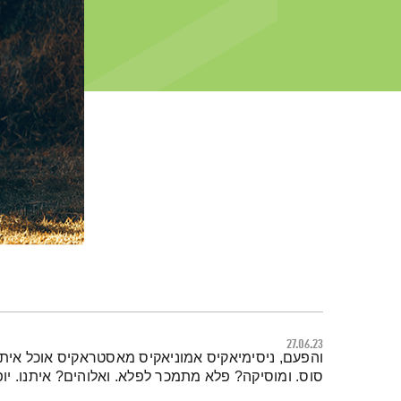
27.06.23
תמצית הפודקאסט
והפעם, ניסימיאקיס אמוניאקיס מאסטראקיס אוכל איתנו
סוס. ומוסיקה? פלא מתמכר לפלא. ואלוהים? איתנו. יופי