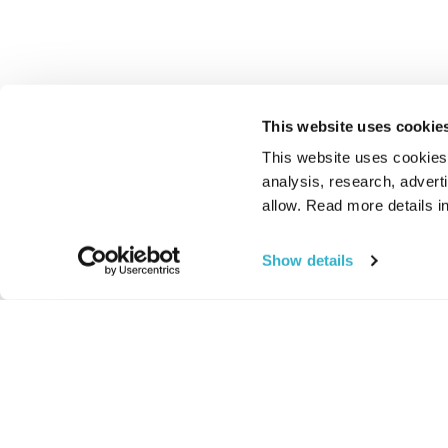
This website uses cookie
This website uses cookies t
analysis, research, advert
allow. Read more details in
Show details