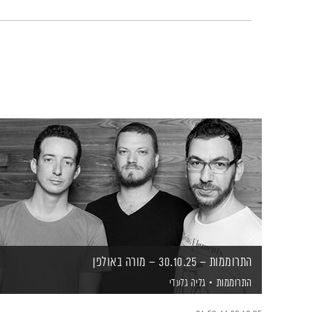
התרוממות – 30.10.25 – מורה באולפן
התרוממות
גליה גלעדי