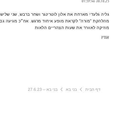
01:59:46
30.10.25
גליה גלעדי מארחת את אלון לוטרינגר ושחר ברבש, שני שליש
מהלהקת "מורה" לקראת מופע איחוד מרגש. אח״כ מגיעה גם
מוזיקה לאוורר את שעות הצהריים הלאות
אודיו
דף הבית
בני בא
בני בא – 27.6.23