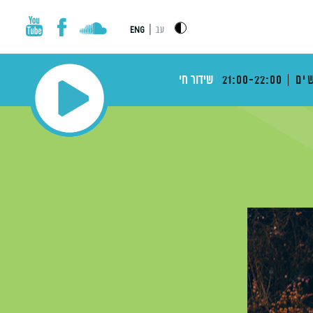
|
עב
ENG
ים
21:00-22:00
שידור חי