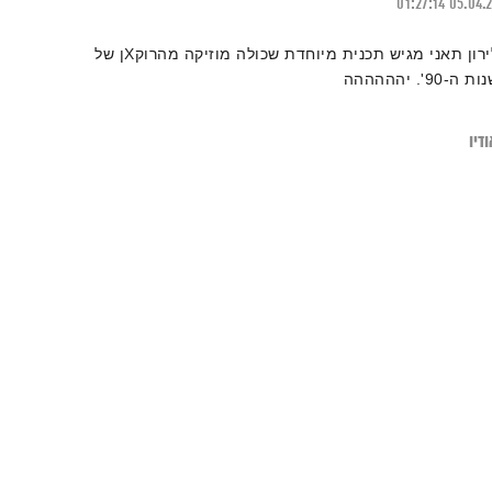
01:27:14
05.04.
לירון תאני מגיש תכנית מיוחדת שכולה מוזיקה מהרוקXן של
ת ה-90'. יהההההה
דיו