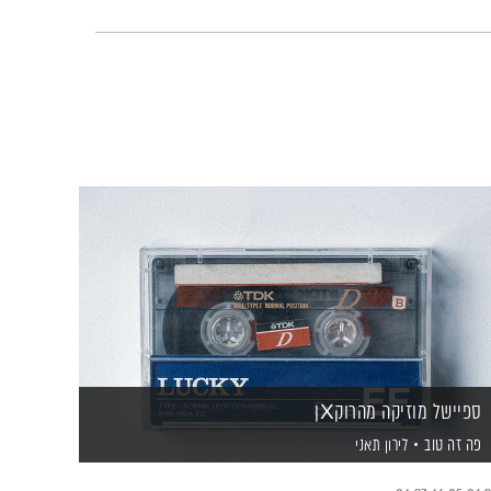
ספיישל מוזיקה מהרוקXן
פה זה טוב
לירון תאני