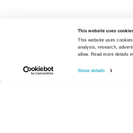
This website uses cookie
This website uses cookies t
analysis, research, advert
allow. Read more details in
Show details