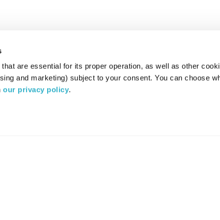
s
hat are essential for its proper operation, as well as other cooki
ising and marketing) subject to your consent. You can choose wh
 
our privacy policy
.
רדיו מהות החיים משדר ב:
ערוץ 87
YES
סלקום
TV
TUNE IN