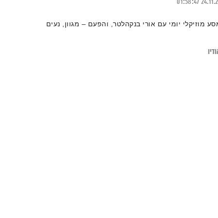
01:58:47
24.11.
סע מוזיקלי יומי עם אורי בנקהלטר, והפעם – מגוון, נעים
דיו