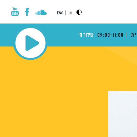
|
עב
ENG
ית
09:00-11:00
שידור חי