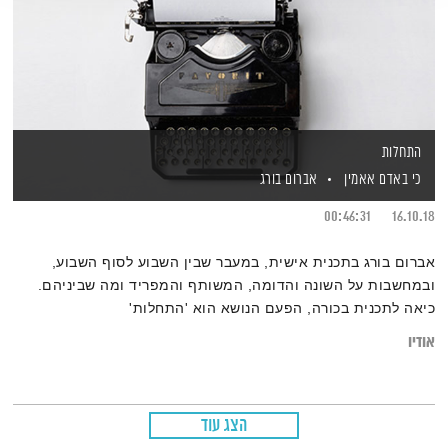
התחלות
כי באדם אאמין
אברום בורג
00:46:31
16.10.18
אברום בורג בתכנית אישית, במעבר שבין השבוע לסוף השבוע,
ובמחשבות על השונה והדומה, המשותף והמפריד ומה שביניהם.
כיאה לתכנית בכורה, הפעם הנושא הוא 'התחלות'
אודיו
הצג עוד