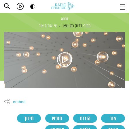
חנוכה
מתוך:
בדיוק כמו שאני
שי ואורית אור
embed
אור
הורות
חופש
חינוך