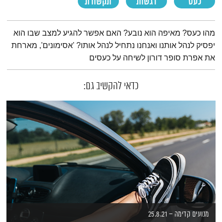
כעס
רגשות
תקשורת
תמצית הפודקאסט
מהו כעס? מאיפה הוא נובע? האם אפשר להגיע למצב שבו הוא
יפסיק לנהל אותנו ואנחנו נתחיל לנהל אותו? 'אסימונים', מארחת
את אפרת סופר דורון לשיחה על כעסים
כדאי להקשיב גם:
מנועים קדימה – 25.8.21