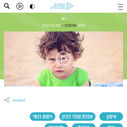
כעס
מתוך:
אסימונים
ענת קלו לברון
embed
אימון
אפרת סופר דורון
ויסות רגשי