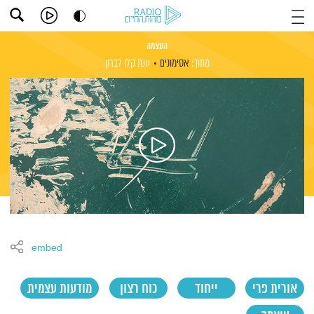
העצמה
מתוך:
אסימונים
ענת קלו לברון
embed
אורית פרי
ייחוד
כוח רצון
מודעות עצמית