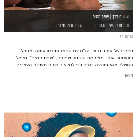
עושים דרך | שפת המים
תכניות וקטעים נבחרים
שדרנים מתחלפים
30.07.26
סיפורו של אוהד דרורי, עו"ס עם התמחות בטראומה ומטפל
בוואטסו. אוהד מציג את השיטה שפיתח, "שפת המים", טיפול
המשלב מגע ותנועה במים כדי לסייע בוויסות מערכת העצבים
ובעיבוד טראומה באמצעות הגוף. השיטה מסייעת בין השאר לחיילי
וידאו
מילואים ונפגעי טראומה להשתחרר מעומס רגשי, להתחבר מחדש
לעצמם ולמצוא תקווה וצמיחה.