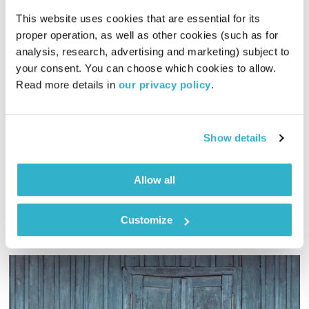
This website uses cookies that are essential for its 
proper operation, as well as other cookies (such as for 
ייעוד, חזון ודרך
analysis, research, advertising and marketing) subject to 
מפגשים של מהות
שרי אריסון
your consent. You can choose which cookies to allow. 
Read more details in 
our privacy policy
.
00:42:05
16.04.19
סדרת מפגשים בין שרי אריסון לשדרני רדיו מהות החיים, והפעם:
שרי אריסון משוחחת עם המאמן הבכיר, ערן אוליניק, על ייעוד, חזון
Show details
ודרך בעולם שמשלב עסקים, פילנתרופיה וערכים
אודיו
Allow all
Customize