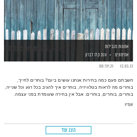
אמונות מגבילות
אסימונים
ענת קלו לברון
00:59:21
12.03.12
חשבתם פעם כמה בחירות אנחנו עושים ביום? בוחרים לחייך,
בוחרים מה לראות בטלוויזיה, בוחרים איך להגיב בכל רגע וכל שנייה,
בוחרים, בוחרים, בוחרים. אבל אין בחירה שעומדת בפני עצמה.
מאחורי כל הבחירות הללו עומדת מערכת מסועפת של אמונות.
אודיו
אמונות שצברנו במשך החיים. ענת קלו לברון מארחת את דורון
ליפשטיין לשיחה על אמונות. על אמונות שעוזרות לנו, אמונות
שמניעות אותנו ואמונות המונעות ומגבילות אותנו בבחירות שאנו
הצג עוד
עושים בחיינו.