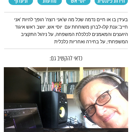
חירות פיננסית
יוסי אש
מודעות
תיעדוף
תמצית הפודקאסט
בעידן בו או חיים נדמה שכל מה ש'אני רוצה' הופך להיות 'אני
חייב'.ענת קלו-לברון משוחחת עם יוסי אש, יושב ראש איגוד
היועצים והמאמנים לכלכלת המשפחה, על ניהול התקציב
המשפחתי, על בחירה ואחריות כלכלית
כדאי להקשיב גם: