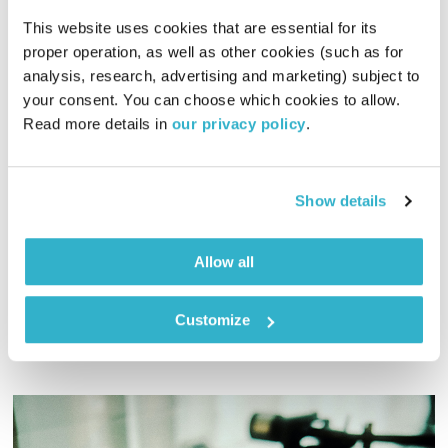
This website uses cookies that are essential for its 
proper operation, as well as other cookies (such as for 
analysis, research, advertising and marketing) subject to 
אחת ששומעת – 17.10.19
your consent. You can choose which cookies to allow. 
אחת ששומעת
אליענה בן דוד
Read more details in 
our privacy policy
.
02:01:01
17.10.19
תוך כדי הקלטת התוכנית מבינה שאני כנראה במצב רוח מעולה, כי
Show details
המוזיקה עושה לי עוד יותר שמח! שעתיים של תרפיה חיובית
במיוחד במוזיקה. בין זמנים, תקופות, מקצבים ושפות – גרוב
Allow all
עולמי עם אליענה בן-דוד, מהאולפן הביתי בברלין. רוצים את
אודיו
רשימות השידור המלאות? מוזמנים לבקר
בבלוג של אחת ששומעת
Customize