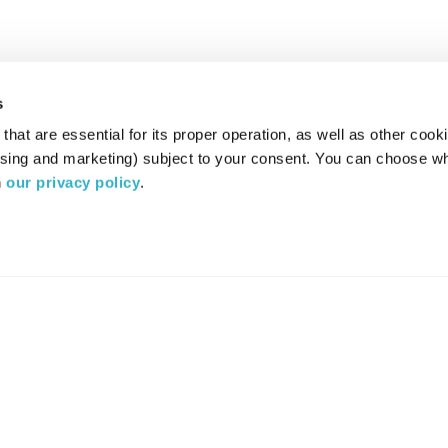
s
hat are essential for its proper operation, as well as other cooki
ising and marketing) subject to your consent. You can choose wh
 
our privacy policy
.
רדיו מהות החיים משדר ב:
ערוץ 87
YES
סלקום
TV
TUNE IN