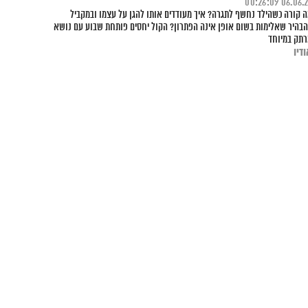
00:26:09
06.06.
 קורה כשהילד נחשף לתגרה? איך מעודדים אותו להגן על עצמו ובמקביל
בהיר שאלימות בשום אופן אינה הפתרון? הקול יחסים פותחת שבוע עם נושא
תק במיוחד
דיו