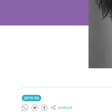
תמר אייזנמן
embed