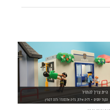
היית צריך להחזיר
הקול יחסים
דליה אילת,
גליה אלכסנדר
ודנה דבורין