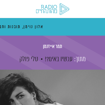
אלון נוימן, תובנות וחב
תמר אייזנמן
מתוך:
עכשיו באים?!
טלי פולק