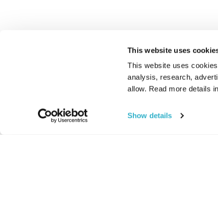
This website uses cookie
This website uses cookies t
analysis, research, advert
allow. Read more details in
Show details