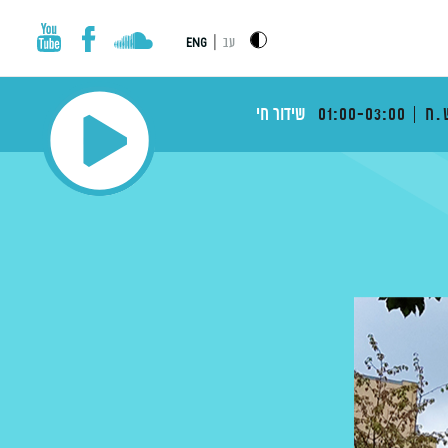
|
עב
ENG
.ח
01:00-03:00
שידור חי