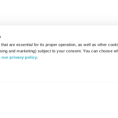
s
hat are essential for its proper operation, as well as other cooki
ising and marketing) subject to your consent. You can choose wh
 
our privacy policy
.
רדיו מהות החיים משדר ב:
ערוץ 87
YES
סלקום
TV
TUNE IN