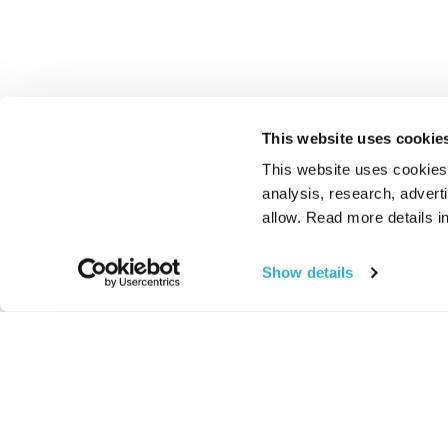
This website uses cookie
This website uses cookies t
analysis, research, advert
allow. Read more details in
Show details