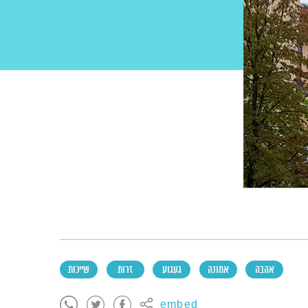
אהבה
אמונה
געגוע
זרות
שייכות
embed