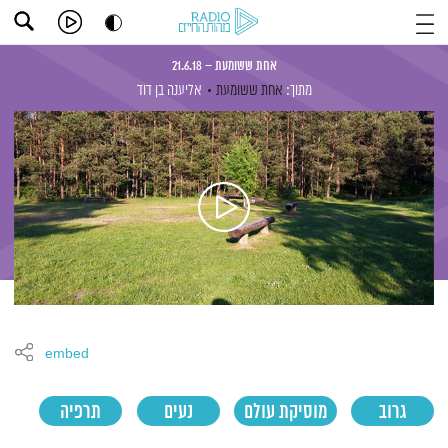
אחת ששומעת – 21.6.18
מתוך:
אחת ששומעת
אליענה בן דוד
embed
גרוב
מוסיקת עולם
נעים
תרפיה