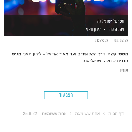
ספיישל ישראלינה
פה זה טוב
לירון תאני
01:29:52
08.02.22
מששי קשת, דרך השלושרים ועד מאיר אריאל – לירון תאני מגיש
תכנית שכולה ישראליאנה
אודיו
הצג עוד
דף הבית
אחת ששומעת
אחת ששומעת – 25.8.22