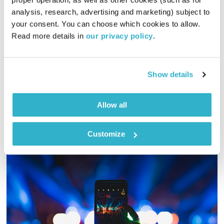
מנועים קדימה – 31.8.20
analysis, research, advertising and marketing) subject to 
מנועים קדימה
גלית גורא-עיני
your consent. You can choose which cookies to allow. 
00:59:53
31.08.20
Read more details in 
our privacy policy
.
כל יום בדרך הביתה – שעה של מוזיקה מעולה בעריכתה ובהגשתה
של גלית גורא-עיני
Show details
אודיו
Allow all
Customize