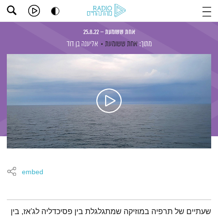
אחת ששומעת – 25.8.22
מתוך:
אחת ששומעת
אליענה בן דוד
embed
תמצית הפודקאסט
שעתיים של תרפיה במוזיקה שמתגלגלת בין פסיכדליה לג'אז, בין