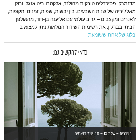
מדנמרק, פסיכדליה טורקית מהולנד, אלקטרו-ביט אנגלי ורוק
מאלג'יריה של שנות השבעים. בין יבשות, שפות, זמנים ותקופות,
ז’אנרים ומקצבים – גרוב עולמי עם אליענה בן-דוד, מהאולפן
הביתי בברלין. את רשימות השידור המלאות ניתן למצוא ב
בלוג של אחת ששומעת
כדאי להקשיב גם:
העברית – 13.7.24 – ספיישל דואטים