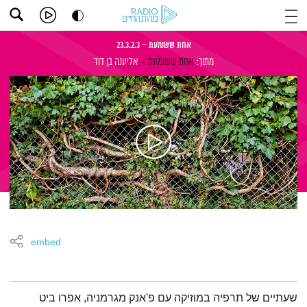
אחת ששומעת – 23.3.2.3
מתוך:
אחת ששומעת
אליענה בן דוד
embed
תמצית הפודקאסט
שעתיים של תרפיה במוזיקה עם פ'אנק מגרמניה, אפרו ביט