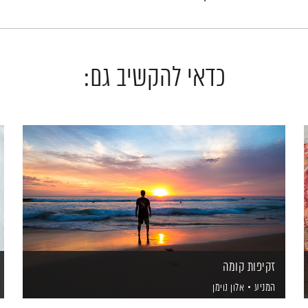
כדאי להקשיב גם:
זקיפות קומה
המניע
אלון נוימן