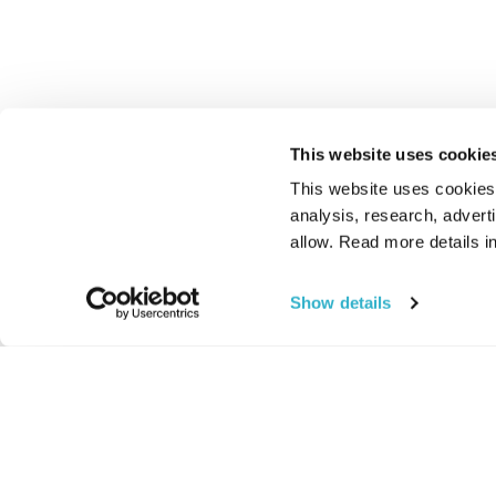
This website uses cookie
This website uses cookies t
analysis, research, advert
allow. Read more details in
Show details