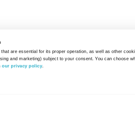
s
hat are essential for its proper operation, as well as other cooki
ising and marketing) subject to your consent. You can choose wh
 
our privacy policy
.
רדיו מהות החיים משדר ב:
ערוץ 87
YES
סלקום
TV
TUNE IN