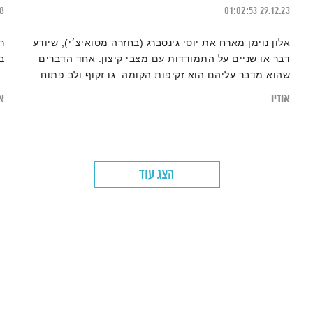
18
01:02:53
29.12.23
אלון נוימן מארח את יוסי גינסברג (בחזרה מטואיצ׳י), שיודע
ר
דבר או שניים על התמודדות עם מצבי קיצון. אחד הדברים
ב
שהוא מדבר עליהם הוא זקיפות הקומה. גו זקוף ולב פתוח
זאת עמדה, עמדה שהיא הפוכה לעמדה השפופה, הקורבנית.
אודיו
או
הצג עוד