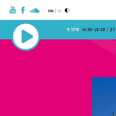
|
עב
ENG
לק
18:00-20:00
שידור חי